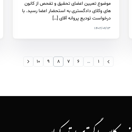
موضوع تعیین اعضای تحقیق و تفحص از کانون
های وکلای دادگستری به استحضار اعضا رسید. با
درخواست تودیع پروانه آقای […]
۱۴۰۲/۰۶/۱۳
۱۰
۹
۸
۷
۶
…
۱